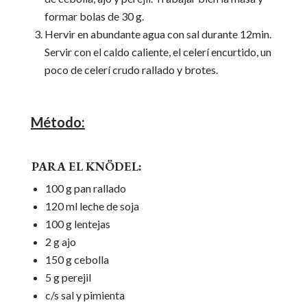
formar bolas de 30 g.
Hervir en abundante agua con sal durante 12min.
Servir con el caldo caliente, el celerí encurtido, un
poco de celerí crudo rallado y brotes.
Método:
PARA EL KNÖDEL:
100 g pan rallado
120 ml leche de soja
100 g lentejas
2 g ajo
150 g cebolla
5 g perejil
c/s sal y pimienta