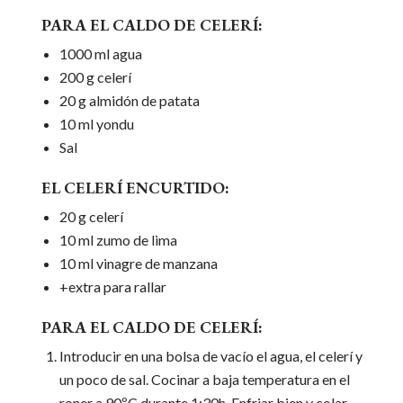
PARA EL CALDO DE CELERÍ:
1000 ml agua
200 g celerí
20 g almidón de patata
10 ml yondu
Sal
EL CELERÍ ENCURTIDO:
20 g celerí
10 ml zumo de lima
10 ml vinagre de manzana
+extra para rallar
PARA EL CALDO DE CELERÍ:
Introducir en una bolsa de vacío el agua, el celerí y
un poco de sal. Cocinar a baja temperatura en el
roner a 90ºC durante 1:30h. Enfriar bien y colar.