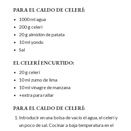
PARA EL CALDO DE CELERÍ:
1000 ml agua
200 g celerí
20 g almidón de patata
10 ml yondu
Sal
EL CELERÍ ENCURTIDO:
20 g celerí
10 ml zumo de lima
10 ml vinagre de manzana
+extra para rallar
PARA EL CALDO DE CELERÍ:
Introducir en una bolsa de vacío el agua, el celerí y
un poco de sal. Cocinar a baja temperatura en el