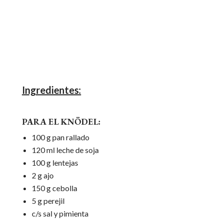
Ingredientes:
PARA EL KNÖDEL:
100 g pan rallado
120 ml leche de soja
100 g lentejas
2 g ajo
150 g cebolla
5 g perejil
c/s sal y pimienta