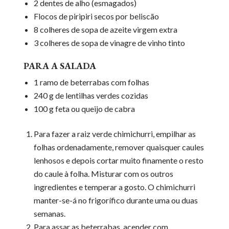
2 dentes de alho (esmagados)
Flocos de piripiri secos por beliscão
8 colheres de sopa de azeite virgem extra
3 colheres de sopa de vinagre de vinho tinto
PARA A SALADA
1 ramo de beterrabas com folhas
240 g de lentilhas verdes cozidas
100 g feta ou queijo de cabra
Para fazer a raiz verde chimichurri, empilhar as
folhas ordenadamente, remover quaisquer caules
lenhosos e depois cortar muito finamente o resto
do caule à folha. Misturar com os outros
ingredientes e temperar a gosto. O chimichurri
manter-se-á no frigorífico durante uma ou duas
semanas.
Para assar as beterrabas, acender com