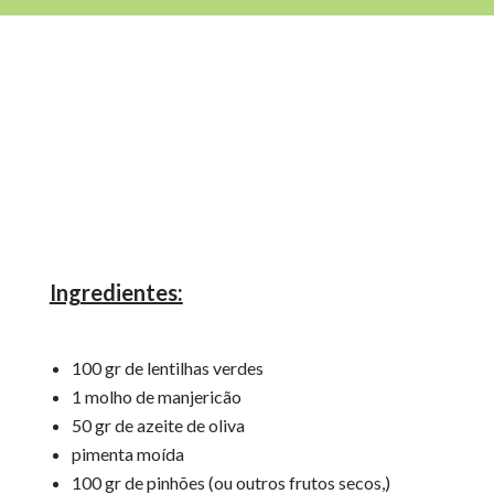
Ingredientes:
100 gr de lentilhas verdes
1 molho de manjericão
50 gr de azeite de oliva
pimenta moída
100 gr de pinhões (ou outros frutos secos,)