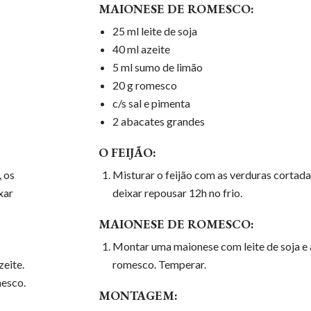
MAIONESE DE ROMESCO:
25 ml leite de soja
40 ml azeite
5 ml sumo de limão
20 g romesco
c/s sal e pimenta
2 abacates grandes
O FEIJÃO:
, os
Misturar o feijão com as verduras cortadas,
xar
deixar repousar 12h no frio.
MAIONESE DE ROMESCO:
Montar uma maionese com leite de soja e a
zeite.
romesco. Temperar.
mesco.
MONTAGEM: