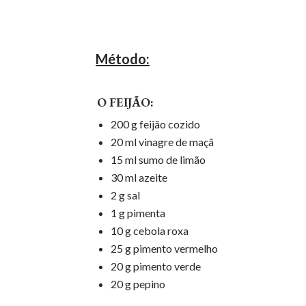
Método:
O FEIJÃO:
200 g feijão cozido
20 ml vinagre de maçã
15 ml sumo de limão
30 ml azeite
2 g sal
1 g pimenta
10 g cebola roxa
25 g pimento vermelho
20 g pimento verde
20 g pepino