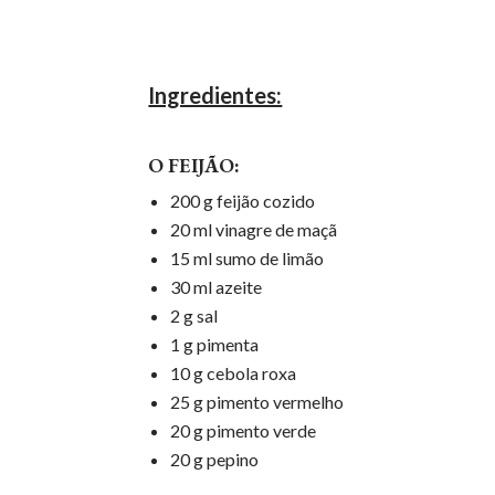
Ingredientes:
O FEIJÃO:
200 g feijão cozido
20 ml vinagre de maçã
15 ml sumo de limão
30 ml azeite
2 g sal
1 g pimenta
10 g cebola roxa
25 g pimento vermelho
20 g pimento verde
20 g pepino