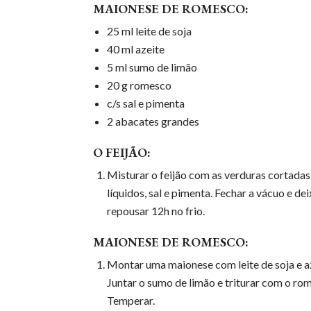
MAIONESE DE ROMESCO:
25 ml leite de soja
40 ml azeite
5 ml sumo de limão
20 g romesco
c/s sal e pimenta
2 abacates grandes
O FEIJÃO:
Misturar o feijão com as verduras cortadas
líquidos, sal e pimenta. Fechar a vácuo e dei
repousar 12h no frio.
MAIONESE DE ROMESCO:
Montar uma maionese com leite de soja e a
Juntar o sumo de limão e triturar com o ro
Temperar.