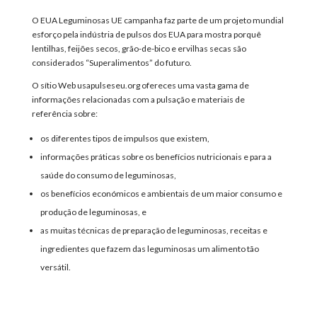
O
EUA Leguminosas UE
campanha
faz parte de um projeto mundial
esforço
pela indústria de pulsos dos EUA
para
mostra porquê
lentilhas, feijões secos, grão-de-bico e ervilhas secas
são
considerados “
Superalimentos
” do futuro
.
O sítio Web usapulseseu.org
oferece
s
uma vasta gama de
informações relacionadas com a pulsação e materiais de
referência sobre:
os diferentes tipos de impulsos que existem,
informações práticas sobre os benefícios nutricionais e para a
saúde do consumo de leguminosas,
os benefícios económicos e ambientais de um maior consumo e
produção de leguminosas, e
as muitas técnicas de preparação de leguminosas, receitas e
ingredientes que fazem das leguminosas um alimento tão
versátil.