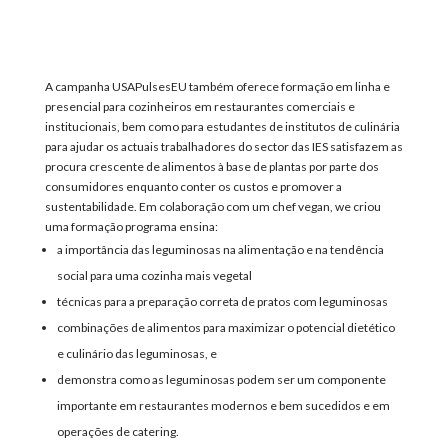
A campanha USAPulsesEU também oferece formação em linha e
presencial
para
cozinheiros em restaurantes comerciais e
institucionais, bem como
para estudantes de
institutos de culinária
para ajudar
os actuais trabalhadores do sector das IES satisfazem as
procura crescente de alimentos à base de plantas por parte dos
consumidores
enquanto
conter os custos e promover a
sustentabilidade.
Em colaboração
com um chef vegan,
w
e criou
uma formação
programa
ensina:
a importância das leguminosas na alimentação e na tendência
social para uma cozinha mais vegetal
técnicas para a preparação correta de pratos com leguminosas
combinações de alimentos para maximizar o potencial dietético
e culinário das leguminosas, e
demonstra como as leguminosas podem ser um componente
importante em restaurantes modernos e bem sucedidos e em
operações de catering.