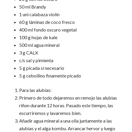
50 ml Brandy
1 uni calabaza violín
60 g láminas de coco fresco
400 ml fondo oscuro vegetal
100 g hojas de kale
500 ml agua mineral
3 g CALX
c/s sal y pimienta
5 g picada si necesario
5 g cebollino finamente picado
Para las alubias:
Primero de todo dejaremos en remojo las alubias
riñon durante 12 horas. Pasado este tiempo, las
escurriremos y lavaremos bien.
Añadir agua mineral a una olla juntamente a las
alubias y el alga kombu. Arrancar hervor y luego