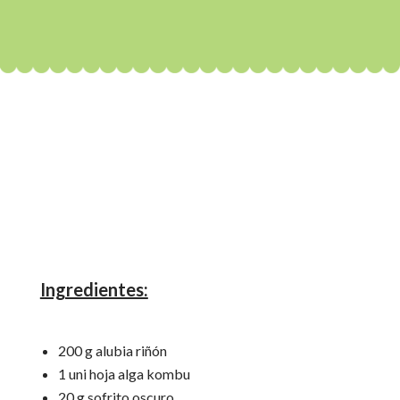
Ingredientes:
200 g alubia riñón
1 uni hoja alga kombu
20 g sofrito oscuro