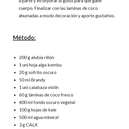
a parte y incorporar al guiso para que gane
cuerpo. Finalizar con las laminas de coco
ahumadas a modo decoración y aporte gustativo.
Método:
200 g alubia riñón
1 uni hoja alga kombu
20 g sofrito oscuro
50 ml Brandy
1 uni calabaza violín
60 g láminas de coco fresco
400 ml fondo oscuro vegetal
100 g hojas de kale
500 ml agua mineral
3 g CALX