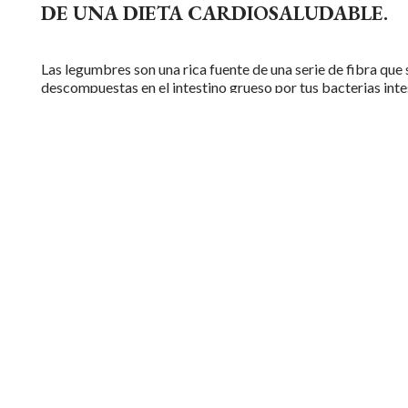
DE UNA DIETA CARDIOSALUDABLE.
Las legumbres son una rica fuente de una serie de
fibra
que 
descompuestas en el intestino grueso por tus bacterias inte
o
microbiota.
Comer alimentos integrales que son naturalmente más ricos
fibra dietética
fibra
puede ayudar a crear y mantener una
microbiota intestinal más diversa. Una microbiota intestina
diversa crea un entorno intestinal desfavorable para las bac
nocivas.
bacterias y ayuda a mantener la salud y la integrida
revestimiento intestinal.
Salud gastrointestinal