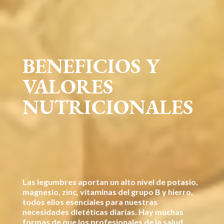
BENEFICIOS Y
VALORES
NUTRICIONALES
Las legumbres aportan un alto nivel de potasio,
magnesio, zinc, vitaminas del grupo B y hierro,
todos ellos esenciales para nuestras
necesidades dietéticas diarias. Hay muchas
formas de que los profesionales de la salud