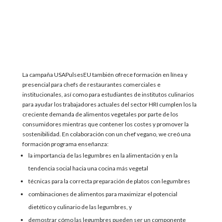
La campaña USAPulsesEU también ofrece formación en línea y
presencial
para
chefs de restaurantes comerciales e
institucionales, así como
para estudiantes de
institutos culinarios
para ayudar
los trabajadores actuales del sector HRI cumplen los
la
creciente demanda de alimentos vegetales por parte de los
consumidores
mientras que
contener los costes y promover la
sostenibilidad.
En colaboración
con un chef vegano,
w
e creó una
formación
programa
enseñanza:
la importancia de las legumbres en la alimentación y en la
tendencia social hacia una cocina más vegetal
técnicas para la correcta preparación de platos con legumbres
combinaciones de alimentos para maximizar el potencial
dietético y culinario de las legumbres, y
demostrar cómo las legumbres pueden ser un componente