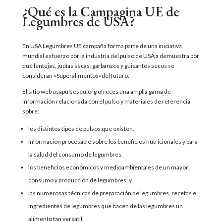
¿Qué es la Campagina UE de
Legumbres de USA?
En
USA Legumbres UE
campaña
forma parte de una iniciativa
mundial
esfuerzo
por la industria del pulso de USA
a
demuestra por
qué
lentejas, judías secas, garbanzos y guisantes secos
se
consideran «
Superalimentos
«del futuro
.
El sitio web usapulseseu.org
ofrece
s
una amplia gama de
información relacionada con el pulso y materiales de referencia
sobre:
los distintos tipos de pulsos que existen,
información procesable sobre los beneficios nutricionales y para
la salud del consumo de legumbres,
los beneficios económicos y medioambientales de un mayor
consumo y producción de legumbres, y
las numerosas técnicas de preparación de legumbres, recetas e
ingredientes de legumbres que hacen de las legumbres un
alimento tan versátil.