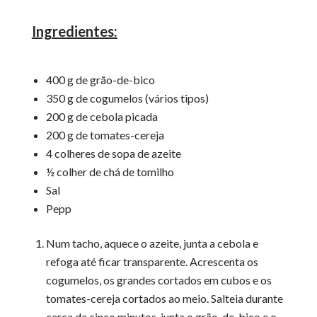
Ingredientes:
400 g de grão-de-bico
350 g de cogumelos (vários tipos)
200 g de cebola picada
200 g de tomates-cereja
4 colheres de sopa de azeite
½ colher de chá de tomilho
Sal
Pepp
Num tacho, aquece o azeite, junta a cebola e
refoga até ficar transparente. Acrescenta os
cogumelos, os grandes cortados em cubos e os
tomates-cereja cortados ao meio. Salteia durante
cerca de cinco minutos, junta o grão-de-bico e o