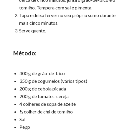
tomilho. Tempera com sal e pimenta.
Tapa e deixa ferver no seu próprio sumo durante
mais cinco minutos.
Serve quente.
Método:
400 g de grão-de-bico
350 g de cogumelos (vários tipos)
200 g de cebola picada
200 g de tomates-cereja
4 colheres de sopa de azeite
½ colher de chá de tomilho
Sal
Pepp