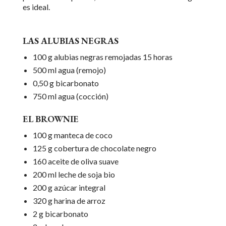
es ideal.
LAS ALUBIAS NEGRAS
100 g alubias negras remojadas 15 horas
500 ml agua (remojo)
0,50 g bicarbonato
750 ml agua (cocción)
EL BROWNIE
100 g manteca de coco
125 g cobertura de chocolate negro
160 aceite de oliva suave
200 ml leche de soja bio
200 g azúcar integral
320 g harina de arroz
2 g bicarbonato