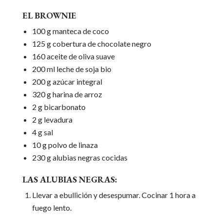
EL BROWNIE
100 g manteca de coco
125 g cobertura de chocolate negro
160 aceite de oliva suave
200 ml leche de soja bio
200 g azúcar integral
320 g harina de arroz
2 g bicarbonato
2 g levadura
4 g sal
10 g polvo de linaza
230 g alubias negras cocidas
LAS ALUBIAS NEGRAS:
Llevar a ebullición y desespumar. Cocinar 1 hora a
fuego lento.