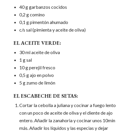
40 g garbanzos cocidos
0,2 g comino
0,1 g pimentón ahumado
c/s sal (pimienta y aceite de oliva)
EL ACEITE VERDE:
30 ml aceite de oliva
1 g sal
10 g perejil fresco
0,5 g ajo en polvo
5 g zumo de limón
EL ESCABECHE DE SETAS:
Cortar la cebolla a juliana y cocinar a fuego lento
con un poco de aceite de oliva y el diente de ajo
entero. Añadir la zanahoria y cocinar unos 10min
más. Añadir los líquidos y las especias y dejar