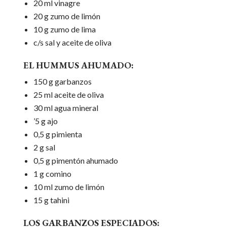
20 ml vinagre
20 g zumo de limón
10 g zumo de lima
c/s sal y aceite de oliva
EL HUMMUS AHUMADO:
150 g garbanzos
25 ml aceite de oliva
30 ml agua mineral
’5 g ajo
0,5 g pimienta
2 g sal
0,5 g pimentón ahumado
1 g comino
10 ml zumo de limón
15 g tahini
LOS GARBANZOS ESPECIADOS: