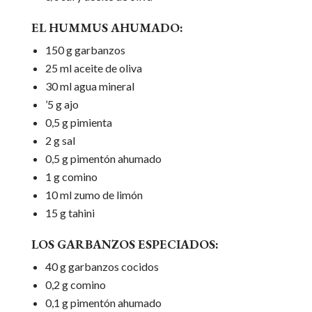
EL HUMMUS AHUMADO:
150 g garbanzos
25 ml aceite de oliva
30 ml agua mineral
’5 g ajo
0,5 g pimienta
2 g sal
0,5 g pimentón ahumado
1 g comino
10 ml zumo de limón
15 g tahini
LOS GARBANZOS ESPECIADOS:
40 g garbanzos cocidos
0,2 g comino
0,1 g pimentón ahumado