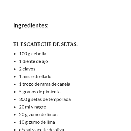
Ingredientes:
EL ESCABECHE DE SETAS:
100 g cebolla
1 diente de ajo
2 clavos
1 anís estrellado
1 trozo de rama de canela
5 granos de pimienta
300 g setas de temporada
20 ml vinagre
20 g zumo de limón
10 g zumo de lima
c/s sal y aceite de oliva