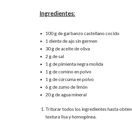
Ingredientes:
100 g de garbanzo castellano cocido
1 diente de ajo sin germen
30 g de aceite de oliva
2 g de sal
1 g de pimienta negra molida
1 g de comino en polvo
1 g de cúrcuma en polvo
6 g de zumo de limón
20 g de agua mineral
Triturar todos los ingredientes hasta obten
textura lisa y homogénea.