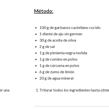
Método:
100 g de garbanzo castellano cocido
1 diente de ajo sin germen
30 g de aceite de oliva
2 g de sal
1 g de pimienta negra molida
1 g de comino en polvo
1 g de cúrcuma en polvo
6 g de zumo de limón
20 g de agua mineral
er una
Triturar todos los ingredientes hasta obte