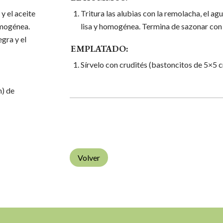
 y el aceite
Tritura las alubias con la remolacha, el ag
omogénea.
lisa y homogénea. Termina de sazonar con l
egra y el
EMPLATADO:
Sírvelo con crudités (bastoncitos de 5×5 c
m) de
Volver