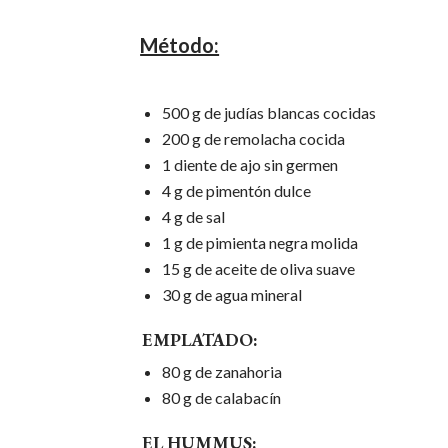
Método:
500 g de judías blancas cocidas
200 g de remolacha cocida
1 diente de ajo sin germen
4 g de pimentón dulce
4 g de sal
1 g de pimienta negra molida
15 g de aceite de oliva suave
30 g de agua mineral
EMPLATADO:
80 g de zanahoria
80 g de calabacín
EL HUMMUS: