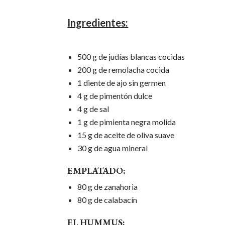
Ingredientes:
500 g de judías blancas cocidas
200 g de remolacha cocida
1 diente de ajo sin germen
4 g de pimentón dulce
4 g de sal
1 g de pimienta negra molida
15 g de aceite de oliva suave
30 g de agua mineral
EMPLATADO:
80 g de zanahoria
80 g de calabacín
EL HUMMUS: