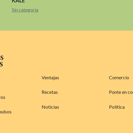
KALE
Sin categoría
S
S
Ventajas
Comercio
Recetas
Ponte en co
ros
Noticias
Política
pulsos