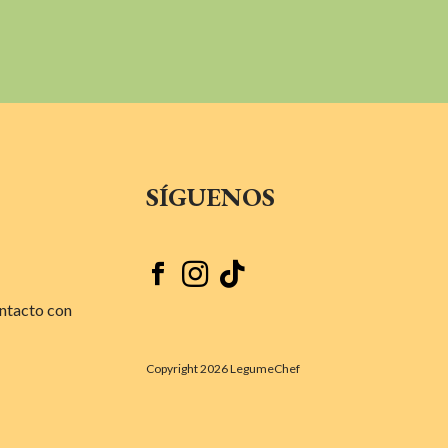
SÍGUENOS



ntacto con
Copyright 2026 LegumeChef