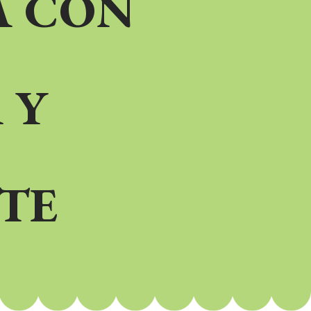
A CON
 Y
TE