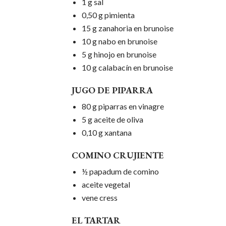
1 g sal
0,50 g pimienta
15 g zanahoria en brunoise
10 g nabo en brunoise
5 g hinojo en brunoise
10 g calabacín en brunoise
JUGO DE PIPARRA
80 g piparras en vinagre
5 g aceite de oliva
0,10 g xantana
COMINO CRUJIENTE
½ papadum de comino
aceite vegetal
vene cress
EL TARTAR