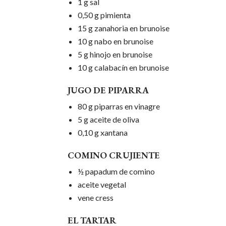
1 g sal
0,50 g pimienta
15 g zanahoria en brunoise
10 g nabo en brunoise
5 g hinojo en brunoise
10 g calabacín en brunoise
JUGO DE PIPARRA
80 g piparras en vinagre
5 g aceite de oliva
0,10 g xantana
COMINO CRUJIENTE
½ papadum de comino
aceite vegetal
vene cress
EL TARTAR