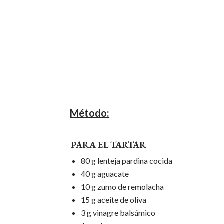
Método:
PARA EL TARTAR
80 g lenteja pardina cocida
40 g aguacate
10 g zumo de remolacha
15 g aceite de oliva
3 g vinagre balsámico