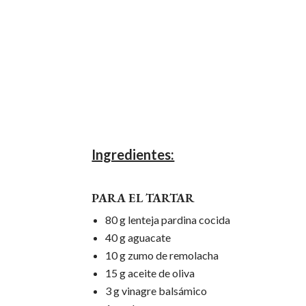
Ingredientes:
PARA EL TARTAR
80 g lenteja pardina cocida
40 g aguacate
10 g zumo de remolacha
15 g aceite de oliva
3 g vinagre balsámico