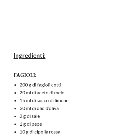
Ingredienti:
FAGIOLI:
200 g di fagioli cotti
20 ml di aceto di mele
15 ml di succo di limone
30 ml di olio d’oliva
2 g di sale
1 g di pepe
10 g di cipolla rossa