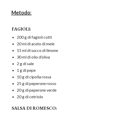
Metodo:
FAGIOLI:
200 g di fagioli cotti
20 ml di aceto di mele
15 ml di succo di limone
30 ml di olio d’oliva
2 g di sale
1 g di pepe
10 g di cipolla rossa
25 g di peperone rosso
20 g di peperone verde
20 g di cetriolo
SALSA DI ROMESCO: