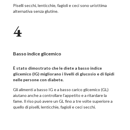
Piselli secchi, lenticchie, fagioli e ceci sono un’ottima
alternativa senza glutine.
4
Basso indice glicemico
È stato dimostrato che le diete a basso indice
glicemico (IG) migliorano i livelli di glucosio e di lipidi
nelle persone con diabete.
Gli alimenti a basso IG e a basso carico glicemico (GL)
aiutano anche a controllare l’appetito e a ritardare la
fame. Il riso può avere un GL fino a tre volte superiore a
quello di piselli, lenticchie, fagioli e ceci secchi.