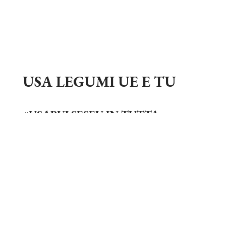
USA LEGUMI UE E TU
#USAPULSESEU IN TUTTA
EUROPA È L’HASHTAG
LANCIATO PER PROMUOVERE
LE CAUSE SOCIALI
DELL’ORGANIZZAZIONE.
Nei momenti di bisogno è importante creare
consapevolezza sull’importanza di sostenere le
cause sociali.