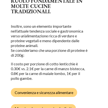
RUOLO FONDAMENTALE IN
MOLTE CUCINE
TRADIZIONALI.
Inoltre, sono un elemento importante
nell’attuale tendenza sociale e gastronomica
verso un’alimentazione ricca di verdure e
proteine vegetali e meno dipendente dalle
proteine animali.
Se consideriamo che una porzione di proteine è
di 200g:
Il costo per porzione di
cotto
lenticchie è
0
.
3
0€
vs.
2
.1
€
per la carne di manzo
bistecca
,
0.8
€
per la carne di maiale
lombo
,
1€
per il
pollo
gambe
.
Convenienza e sicurezza alimentare