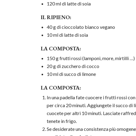
120 ml di latte di soia
IL RIPIENO:
40 g di cioccolato bianco vegano
10 ml di latte di soia
LA COMPOSTA:
150 g frutti rossi (lamponi, more, mirtilli …)
20 g di zucchero di cocco
10 ml di succo di limone
LA COMPOSTA:
In una padella fate cuocere i frutti rossi co
per circa 20 minuti. Aggiungete il succo di 
cuocete per altri 10 minuti. Lasciate raffre
tenete in frigo.
Se desiderate una consistenza più omogene