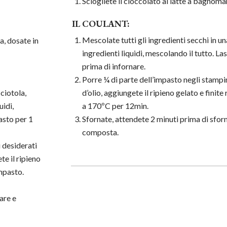
Sciogliete il cioccolato al latte a bagnomar
IL COULANT:
Mescolate tutti gli ingredienti secchi in u
a, dosate in
ingredienti liquidi, mescolando il tutto. La
prima di infornare.
Porre ¼ di parte dell’impasto negli stampin
 ciotola,
d’olio, aggiungete il ripieno gelato e finit
uidi,
a 170ºC per 12min.
asto per 1
Sfornate, attendete 2 minuti prima di sform
composta.
i desiderati
te il ripieno
impasto.
are e