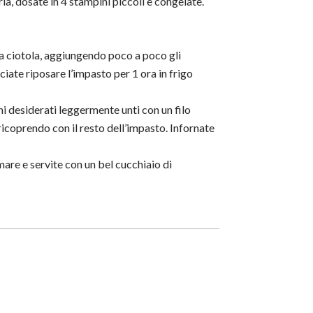
ia, dosate in 4 stampini piccoli e congelate.
na ciotola, aggiungendo poco a poco gli
sciate riposare l’impasto per 1 ora in frigo
i desiderati leggermente unti con un filo
e ricoprendo con il resto dell’impasto. Infornate
are e servite con un bel cucchiaio di