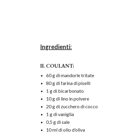
Ingredienti:
IL COULANT:
60 g di mandorle tritate
80 g di farina di piselli
1 g di bicarbonato
10 g di lino in polvere
20 g di zucchero di cocco
1 g di vaniglia
0,5 g di sale
10 ml di olio d’oliva