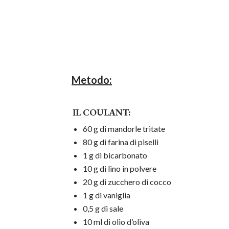
Metodo:
IL COULANT:
60 g di mandorle tritate
80 g di farina di piselli
1 g di bicarbonato
10 g di lino in polvere
20 g di zucchero di cocco
1 g di vaniglia
0,5 g di sale
10 ml di olio d’oliva