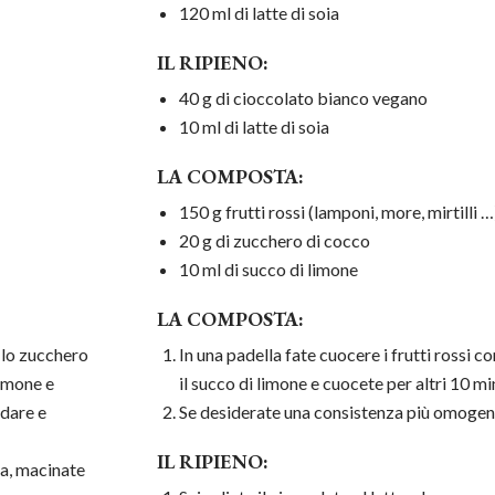
120 ml di latte di soia
IL RIPIENO:
40 g di cioccolato bianco vegano
10 ml di latte di soia
LA COMPOSTA:
150 g frutti rossi (lamponi, more, mirtilli …
20 g di zucchero di cocco
10 ml di succo di limone
LA COMPOSTA:
n lo zucchero
In una padella fate cuocere i frutti rossi 
limone e
il succo di limone e cuocete per altri 10 mi
ddare e
Se desiderate una consistenza più omogenea
IL RIPIENO:
a, macinate