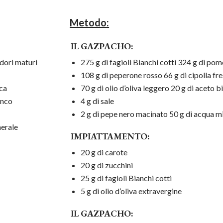
Metodo:
IL GAZPACHO:
odori maturi
275 g di fagioli Bianchi cotti 324 g di pom
108 g di peperone rosso 66 g di cipolla fr
sca
70 g di olio d’oliva leggero 20 g di aceto 
anco
4 g di sale
2 g di pepe nero macinato 50 g di acqua m
nerale
IMPIATTAMENTO:
20 g di carote
20 g di zucchini
25 g di fagioli Bianchi cotti
5 g di olio d’oliva extravergine
IL GAZPACHO: