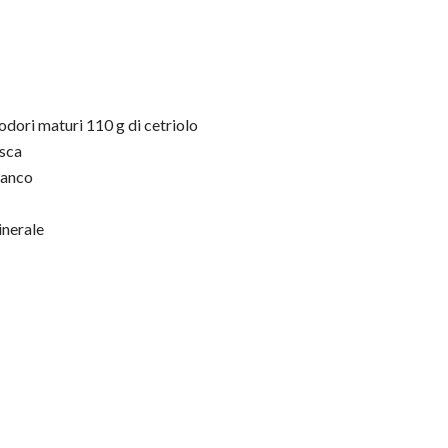
odori maturi 110 g di cetriolo
esca
bianco
inerale