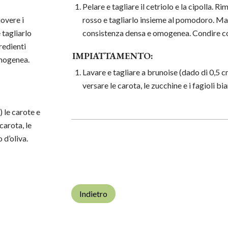
Pelare e tagliare il cetriolo e la cipolla. 
uovere i
rosso e tagliarlo insieme al pomodoro. Maci
 tagliarlo
consistenza densa e omogenea. Condire co
redienti
IMPIATTAMENTO:
omogenea.
Lavare e tagliare a brunoise (dado di 0,5 cm
versare le carota, le zucchine e i fagioli bia
) le carote e
carota, le
 d’oliva.
Indietro