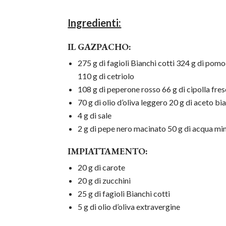
Ingredienti:
IL GAZPACHO:
275 g di fagioli Bianchi cotti 324 g di pom
110 g di cetriolo
108 g di peperone rosso 66 g di cipolla fre
70 g di olio d’oliva leggero 20 g di aceto bi
4 g di sale
2 g di pepe nero macinato 50 g di acqua mi
IMPIATTAMENTO:
20 g di carote
20 g di zucchini
25 g di fagioli Bianchi cotti
5 g di olio d’oliva extravergine