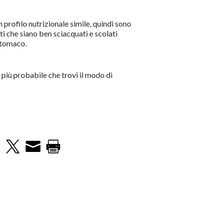
 profilo nutrizionale simile, quindi sono
i che siano ben sciacquati e scolati
 stomaco.
 più probabile che trovi il modo di


