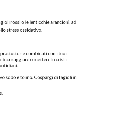
ioli rossi o le lenticchie arancioni, ad
llo stress ossidativo.
oprattutto se combinati con i tuoi
r incoraggiare o mettere in crisi i
uotidiani.
ovo sodo e tonno. Cospargi di fagioli in
e.