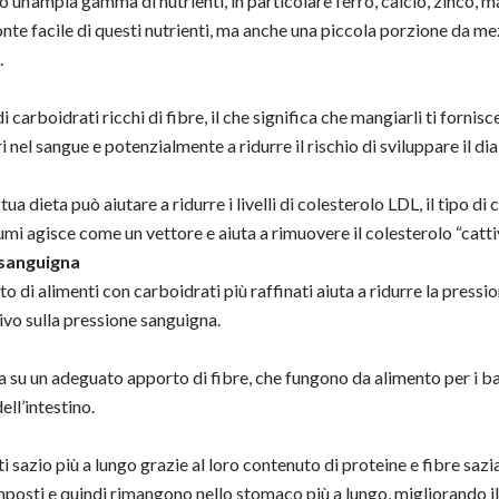
no un’ampia gamma di nutrienti, in particolare ferro, calcio, zinco,
te facile di questi nutrienti, ma anche una piccola porzione da me
.
i carboidrati ricchi di fibre, il che significa che mangiarli ti fornisc
i nel sangue e potenzialmente a ridurre il rischio di sviluppare il dia
tua dieta può aiutare a ridurre i livelli di colesterolo LDL, il tipo 
gumi agisce come un vettore e aiuta a rimuovere il colesterolo “catti
 sanguigna
o di alimenti con carboidrati più raffinati aiuta a ridurre la pressi
vo sulla pressione sanguigna.
a su un adeguato apporto di fibre, che fungono da alimento per i bat
ell’intestino.
 sazio più a lungo grazie al loro contenuto di proteine e fibre sazia
osti e quindi rimangono nello stomaco più a lungo, migliorando il 