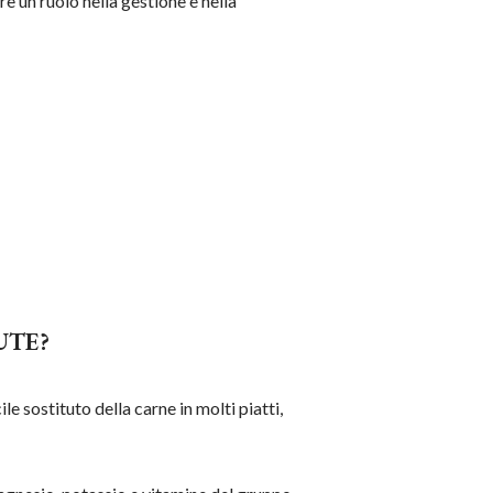
e un ruolo nella gestione e nella
UTE?
e sostituto della carne in molti piatti,