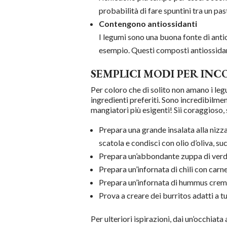
probabilità di fare spuntini tra un past
Contengono antiossidanti
I legumi sono una buona fonte di antio
esempio. Questi composti antiossidanti 
SEMPLICI MODI PER IN
Per coloro che di solito non amano i leg
ingredienti preferiti. Sono incredibilmen
mangiatori più esigenti! Sii coraggioso, 
Prepara una grande insalata alla nizza
scatola e condisci con olio d’oliva, su
Prepara un’abbondante zuppa di verdur
Prepara un’infornata di chili con carn
Prepara un’infornata di hummus cremo
Prova a creare dei burritos adatti a tu
Per ulteriori ispirazioni, dai un’occhiata 