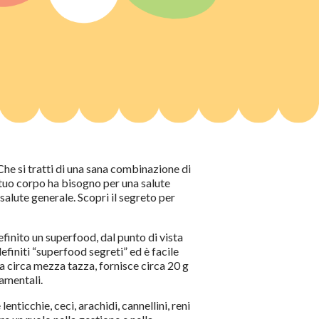
Che si tratti di una sana combinazione di
l tuo corpo ha bisogno per una salute
 salute generale. Scopri il segreto per
efinito un superfood, dal punto di vista
efiniti “superfood segreti” ed è facile
a circa mezza tazza, fornisce circa 20 g
damentali.
ticchie, ceci, arachidi, cannellini, reni