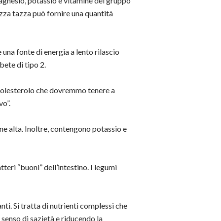
 magnesio, potassio e vitamine del gruppo
zza tazza può fornire una quantità
e una fonte di energia a lento rilascio
bete di tipo 2.
di colesterolo che dovremmo tenere a
vo”.
one alta. Inoltre, contengono potassio e
teri “buoni” dell’intestino. I legumi
nti. Si tratta di nutrienti complessi che
senso di sazietà e riducendo la