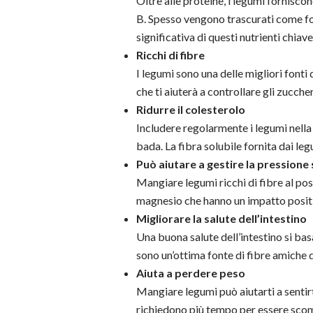
Oltre alle proteine, i legumi fornisco
B. Spesso vengono trascurati come fon
significativa di questi nutrienti chiave
Ricchi di fibre
I legumi sono una delle migliori fonti d
che ti aiuterà a controllare gli zuccher
Ridurre il colesterolo
Includere regolarmente i legumi nella 
bada. La fibra solubile fornita dai le
Può aiutare a gestire la pressione
Mangiare legumi ricchi di fibre al post
magnesio che hanno un impatto positi
Migliorare la salute dell’intestino
Una buona salute dell’intestino si bas
sono un’ottima fonte di fibre amiche d
Aiuta a perdere peso
Mangiare legumi può aiutarti a sentirti
richiedono più tempo per essere scomp