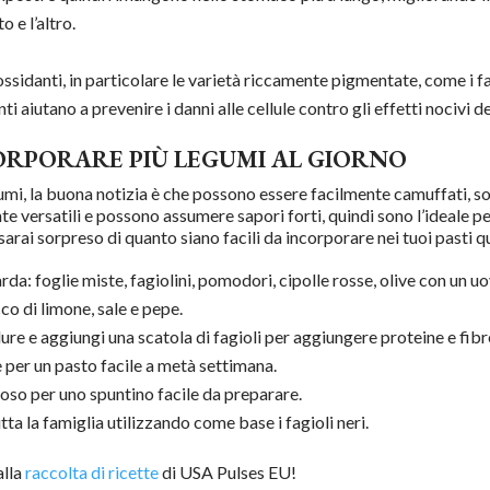
o e l’altro.
ssidanti, in particolare le varietà riccamente pigmentate, come i fag
aiutano a prevenire i danni alle cellule contro gli effetti nocivi de
CORPORARE PIÙ LEGUMI AL GIORNO
umi, la buona notizia è che possono essere facilmente camuffati, s
te versatili e possono assumere sapori forti, quindi sono l’ideale pe
sarai sorpreso di quanto siano facili da incorporare nei tuoi pasti q
rda: foglie miste, fagiolini, pomodori, cipolle rosse, olive con un u
cco di limone, sale e pepe.
e e aggiungi una scatola di fagioli per aggiungere proteine e fibr
e per un pasto facile a metà settimana.
so per uno spuntino facile da preparare.
tta la famiglia utilizzando come base i fagioli neri.
alla
raccolta di ricette
di USA Pulses EU!