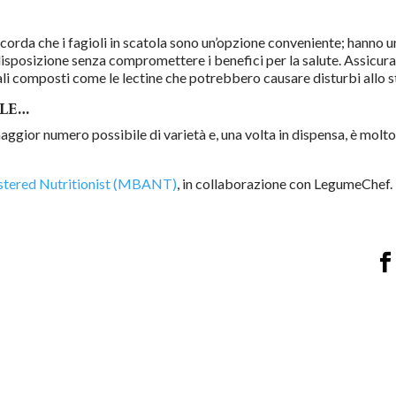
icorda che i fagioli in scatola sono un’opzione conveniente; hanno un
isposizione senza compromettere i benefici per la salute. Assicurat
uali composti come le lectine che potrebbero causare disturbi allo
LE…
maggior numero possibile di varietà e, una volta in dispensa, è molto
stered Nutritionist (MBANT)
, in collaborazione con LegumeChef.
