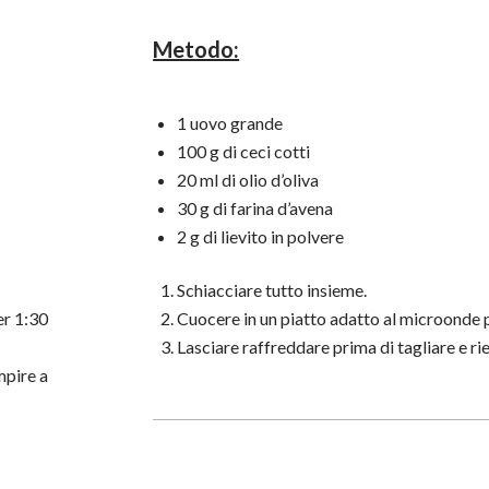
Metodo:
1 uovo grande
100 g di ceci cotti
20 ml di olio d’oliva
30 g di farina d’avena
2 g di lievito in polvere
Schiacciare tutto insieme.
er 1:30
Cuocere in un piatto adatto al microonde 
Lasciare raffreddare prima di tagliare e ri
mpire a