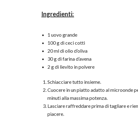
Ingredienti:
1 uovo grande
100 g di ceci cotti
20 ml di olio d’oliva
30 g di farina d’avena
2 g di lievito in polvere
Schiacciare tutto insieme.
Cuocere in un piatto adatto al microonde p
minuti alla massima potenza.
Lasciare raffreddare prima di tagliare e rie
piacere.