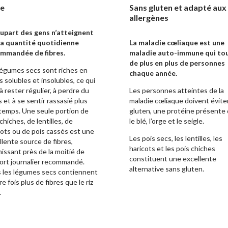
re
Sans gluten et adapté aux
allergènes
lupart des gens n’atteignent
la quantité quotidienne
La maladie cœliaque est une
mmandée de fibres.
maladie auto-immune qui to
de plus en plus de personnes
légumes secs sont riches en
chaque année.
s solubles et insolubles, ce qui
à rester régulier, à perdre du
Les personnes atteintes de la
 et à se sentir rassasié plus
maladie cœliaque doivent éviter
temps.
Une seule portion de
gluten, une protéine présente
chiches, de lentilles, de
le blé, l’orge et le seigle.
cots ou de pois cassés est une
Les pois secs, les lentilles, les
llente source de fibres,
haricots et les pois chiches
nissant près de la moitié de
constituent une excellente
port journalier recommandé.
alternative sans gluten.
 les légumes secs contiennent
e fois plus de fibres que le riz
.