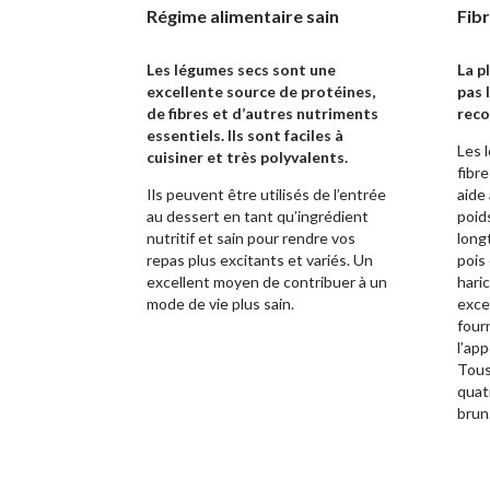
Régime alimentaire sain
Fib
Les légumes secs sont une
La p
excellente source de protéines,
pas 
de fibres et d’autres nutriments
reco
essentiels. Ils sont faciles à
Les 
cuisiner et très polyvalents.
fibre
Ils peuvent être utilisés de l’entrée
aide 
au dessert en tant qu’ingrédient
poids
nutritif et sain pour rendre vos
long
repas plus excitants et variés. Un
pois 
excellent moyen de contribuer à un
hari
mode de vie plus sain.
exce
four
l’ap
Tous
quatr
brun