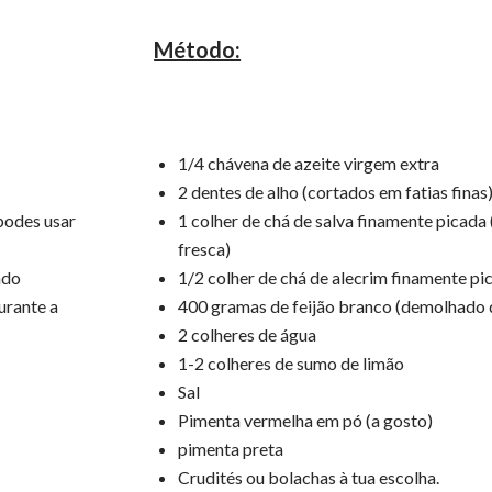
Método:
1/4 chávena de azeite virgem extra
2 dentes de alho (cortados em fatias finas
(podes usar
1 colher de chá de salva finamente picada 
fresca)
ado
1/2 colher de chá de alecrim finamente pi
urante a
400 gramas de feijão branco (demolhado du
2 colheres de água
1-2 colheres de sumo de limão
Sal
Pimenta vermelha em pó (a gosto)
pimenta preta
Crudités ou bolachas à tua escolha.