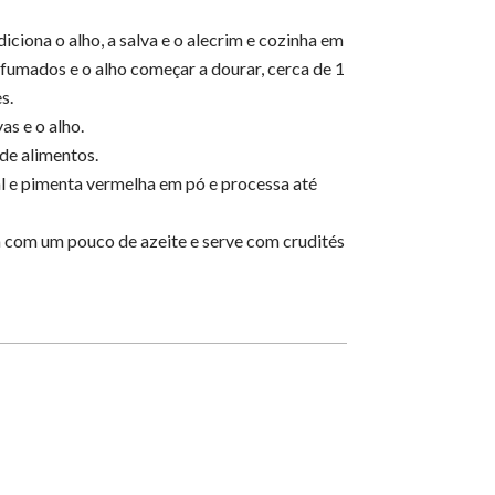
iciona o alho, a salva e o alecrim e cozinha em
umados e o alho começar a dourar, cerca de 1
s.
as e o alho.
de alimentos.
al e pimenta vermelha em pó e processa até
 com um pouco de azeite e serve com crudités