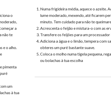
Numa frigideira média, aquece o azeite. Ad
iciona o
lume moderado, mexendo, até ficarem perf
e moderado,
minuto. Tem cuidado para não te queimare
 começar a
Acrescenta o feijão e mistura-o com as erv
a não te
Transfere os feijões para um processador 
Adiciona a água e o limão, tempera com s
s e o alho.
obteres um puré bastante suave.
de
Coloca o molho numa tigela pequena, rega
ou bolachas à tua escolha
 e pimenta
 puré
 com um
lachas à tua