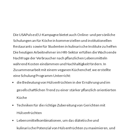
Die USAPulsesEU-Kampagne bietet auch Online- und persönliche
Schulungen an
für
Köche in kommerziellen und institutionellen
Restaurants sowie
für Studenten in
kulinarische Institute zu helfen
Die heutigen Arbeitnehmer im HRI-Sektor erfüllen die
Wachsende
Nachfrage der Verbraucher nach pflanzlichen Lebensmitteln
während
Kosten eindämmen und Nachhaltigkeit fördern.
In
Zusammenarbeit
mit einem veganen Küchenchef,
w
e erstellte
eine Schulung
Programm
Unterricht:
die Bedeutung von Hülsenfrüchten in der Ernährung und im
gesellschaftlichen Trend zu einer stärker pflanzlich orientierten
Küche
Techniken für die richtige Zubereitung von Gerichten mit
Hülsenfrüchten
Lebensmittelkombinationen, um das diätetische und
kulinarische Potenzial von Hülsenfrüchten zu maximieren, und