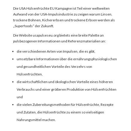
Die
USA Hülsenfrüchte EU
Kampagne
ist Teil einer weltweiten
Aufwand
von der USA-Impulsindustrie
zu
zeigen warum
Linsen,
trockene Bohnen, Kichererbsen und trockene Erbsen
werden als
„
Superfoods
“ der Zukunft
.
Die Website usapulseseu.org
bietet
s
eine breite Palette an
pulsbezogenen Informationen und Referenzmaterialien an:
die verschiedenen Arten von Impulsen, die es gibt,
umsetzbare Informationen über die ernährungsphysiologischen
und gesundheitlichen Vorteile des Verzehrs von
Hülsenfrüchten,
die wirtschaftlichen und ökologischen Vorteile eines höheren
Verbrauchs und einer größeren Produktion von Hülsenfrüchten
und
die vielen Zubereitungsmethoden für Hülsenfrüchte, Rezepte
und Zutaten, die Hülsenfrüchte zu einem so vielseitigen
Nahrungsmittel machen.