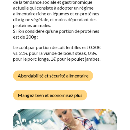
de la tendance sociale et gastronomique
actuelle qui consiste à adopter un régime
alimentaire riche en légumes et en protéines
d’origine végétale, et moins dépendant des
protéines animales.
Si l’on considère qu’une portion de protéines
est de 200g :
Le coût par portion de
cuit
lentilles est 0
.
3
0€
vs.
2
.1
€
pour la viande de bœuf
steak
,
0.8
€
pour le porc
longe
,
1€
pour le poulet
jambes
.
Abordabilité et sécurité alimentaire
Mangez bien et économisez plus