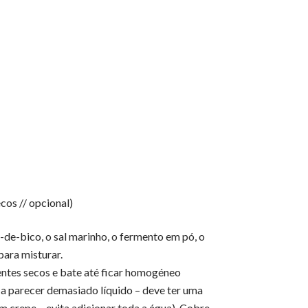
cos // opcional)
-de-bico, o sal marinho, o fermento em pó, o
para misturar.
entes secos e bate até ficar homogéneo
 a parecer demasiado líquido – deve ter uma
m crepe – evita adicionar toda a água). Cobre