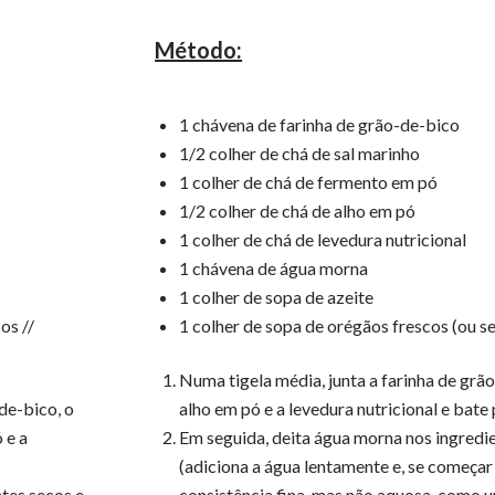
Método:
1 chávena de farinha de grão-de-bico
1/2 colher de chá de sal marinho
1 colher de chá de fermento em pó
1/2 colher de chá de alho em pó
1 colher de chá de levedura nutricional
1 chávena de água morna
1 colher de sopa de azeite
os //
1 colher de sopa de orégãos frescos (ou se
Numa tigela média, junta a farinha de grão
de-bico, o
alho em pó e a levedura nutricional e bate 
 e a
Em seguida, deita água morna nos ingredi
(adiciona a água lentamente e, se começar
tes secos e
consistência fina, mas não aquosa, como u