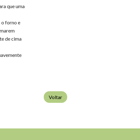
para que uma
 o forno e
ormarem
te de cima
suavemente
Voltar