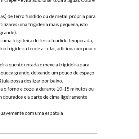
s) de ferro fundido ou de metal, própria para
tilizares uma frigideira mais pequena, isto
grande).
ou uma frigideira de ferro fundido temperada,
tua frigideira tende a colar, adiciona um pouco
eira quente untada e mexe a frigideira para
nqueca grande, deixando um pouco de espaço
tula possa deslizar por baixo.
ra o forno e coze-a durante 10-15 minutos ou
m dourados e a parte de cima ligeiramente
o suavemente com uma espátula