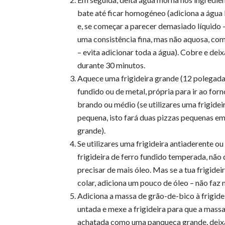
bate até ficar homogéneo (adiciona a água
e, se começar a parecer demasiado líquido 
uma consistência fina, mas não aquosa, co
– evita adicionar toda a água). Cobre e dei
durante 30 minutos.
Aquece uma frigideira grande (12 polegada
fundido ou de metal, própria para ir ao for
brando ou médio (se utilizares uma frigidei
pequena, isto fará duas pizzas pequenas e
grande).
Se utilizares uma frigideira antiaderente o
frigideira de ferro fundido temperada, não
precisar de mais óleo. Mas se a tua frigidei
colar, adiciona um pouco de óleo – não faz 
Adiciona a massa de grão-de-bico à frigide
untada e mexe a frigideira para que a massa
achatada como uma panqueca grande, dei