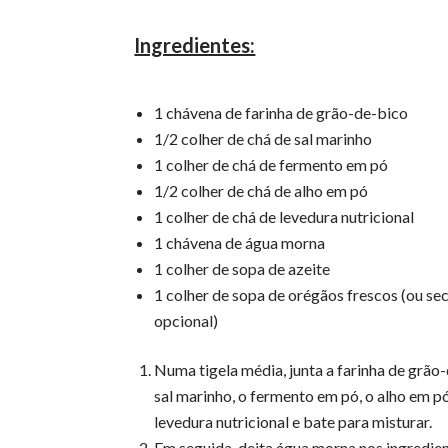
Ingredientes:
1 chávena de farinha de grão-de-bico
1/2 colher de chá de sal marinho
1 colher de chá de fermento em pó
1/2 colher de chá de alho em pó
1 colher de chá de levedura nutricional
1 chávena de água morna
1 colher de sopa de azeite
1 colher de sopa de orégãos frescos (ou sec
opcional)
Numa tigela média, junta a farinha de grão-
sal marinho, o fermento em pó, o alho em pó
levedura nutricional e bate para misturar.
Em seguida, deita água morna nos ingredien