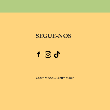
SEGUE-NOS



Copyright 2026 LegumeChef