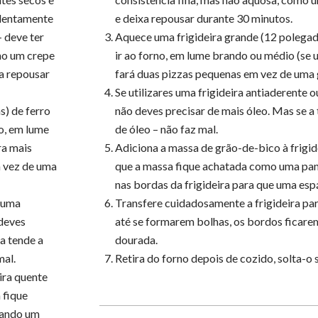
 lentamente
e deixa repousar durante 30 minutos.
– deve ter
Aquece uma frigideira grande (12 polegada
mo um crepe
ir ao forno, em lume brando ou médio (se u
xa repousar
fará duas pizzas pequenas em vez de uma 
Se utilizares uma frigideira antiaderente 
s) de ferro
não deves precisar de mais óleo. Mas se a 
no, em lume
de óleo – não faz mal.
ra mais
Adiciona a massa de grão-de-bico à frigid
m vez de uma
que a massa fique achatada como uma pa
nas bordas da frigideira para que uma espá
u uma
Transfere cuidadosamente a frigideira pa
 deves
até se formarem bolhas, os bordos ficare
ra tende a
dourada.
mal.
Retira do forno depois de cozido, solta-
ira quente
 fique
xando um