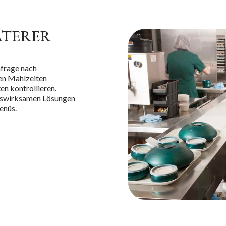
ATERER
hfrage nach
nen Mahlzeiten
en kontrollieren.
umswirksamen Lösungen
enüs
.