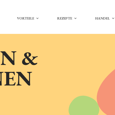
VORTEILE
REZEPTE
HANDEL
N &
NEN