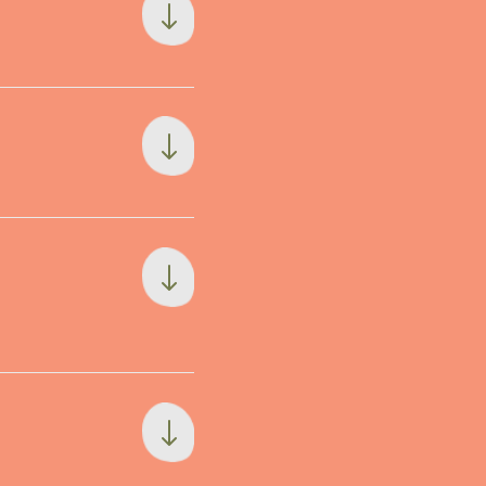
"
"
"
"