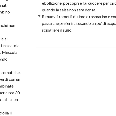
ebollizione, poi copri e fai cuocere per ci
inuti,
quando la salsa non sarà densa.
ambino
Rimuovi i rametti di timo e rosmarino e con
pasta che preferisci, usando un po’ di acqu
inché non
sciogliere il sugo.
le al
 in scatola,
o. Mescola
cendo
 aromatiche.
verdi con un
ombinate.
per circa 30
a salsa non
olla il