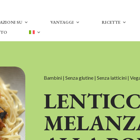
AZIONI SU
VANTAGGI
RICETTE
TTO
Bambini | Senza glutine | Senza latticini | Ve
LENTICC
MELANZ