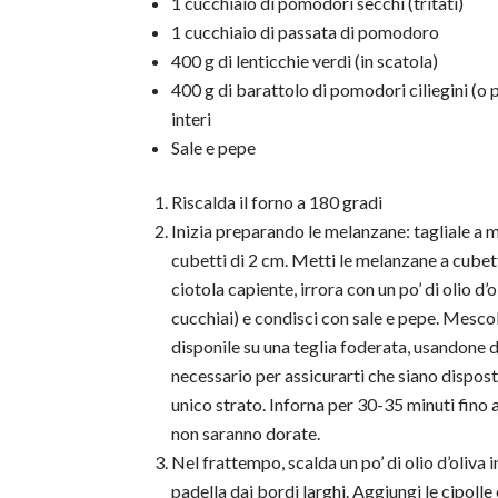
1 cucchiaio di pomodori secchi (tritati)
1 cucchiaio di passata di pomodoro
400 g di lenticchie verdi (in scatola)
400 g di barattolo di pomodori ciliegini (o 
interi
Sale e pepe
Riscalda il forno a 180 gradi
Inizia preparando le melanzane: tagliale a m
cubetti di 2 cm. Metti le melanzane a cubett
ciotola capiente, irrora con un po’ di olio d’o
cucchiai) e condisci con sale e pepe. Mesco
disponile su una teglia foderata, usandone 
necessario per assicurarti che siano dispost
unico strato. Inforna per 30-35 minuti fino
non saranno dorate.
Nel frattempo, scalda un po’ di olio d’oliva i
padella dai bordi larghi. Aggiungi le cipolle e