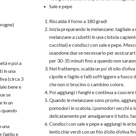
Sale e pepe
Riscalda il forno a 180 gradi
prugne)
Inizia preparando le melanzane: tagliale a 
melanzane a cubetti in una ciotola capiente, 
cucchiai) e condisci con sale e pepe. Mesco
usandone due se necessario per assicurarti 
per 30-35 minuti fino a quando non sarann
età e poi a
Nel frattempo, scalda un po’ di olio d’oliva
i in una
cipolle e l’aglio e falli soffriggere a fuoc
liva (circa 3
che non si brucino o cambino colore.
lale bene e
Poi aggiungi i funghi e continua a cuocere
due se
Quando le melanzane sono pronte, aggiungi
e in un
pomodori in scatola, i pomodori secchi e
 a quando
delicatamente per amalgamare il tutto, f
Condisci con sale e pepe e aggiungi le erb
n una
lenticchie verdi con un filo d’olio d’oliva
 l’aglio e