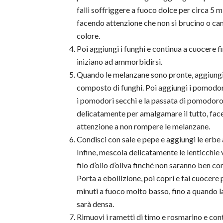
falli soffriggere a fuoco dolce per circa 5 m
facendo attenzione che non si brucino o c
colore.
Poi aggiungi i funghi e continua a cuocere f
iniziano ad ammorbidirsi.
Quando le melanzane sono pronte, aggiungi
composto di funghi. Poi aggiungi i pomodori
i pomodori secchi e la passata di pomodor
delicatamente per amalgamare il tutto, fa
attenzione a non rompere le melanzane.
Condisci con sale e pepe e aggiungi le erbe
Infine, mescola delicatamente le lenticchie 
filo d’olio d’oliva finché non saranno ben c
Porta a ebollizione, poi copri e fai cuocere 
minuti a fuoco molto basso, fino a quando l
sarà densa.
Rimuovi i rametti di timo e rosmarino e contr