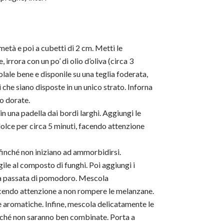
metà e poi a cubetti di 2 cm. Metti le
irrora con un po’ di olio d’oliva (circa 3
lale bene e disponile su una teglia foderata,
che siano disposte in un unico strato. Inforna
o dorate.
 in una padella dai bordi larghi. Aggiungi le
o dolce per circa 5 minuti, facendo attenzione
 finché non iniziano ad ammorbidirsi.
le al composto di funghi. Poi aggiungi i
 la passata di pomodoro. Mescola
acendo attenzione a non rompere le melanzane.
e aromatiche. Infine, mescola delicatamente le
 finché non saranno ben combinate. Porta a