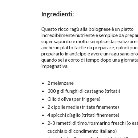
Ingredienti:
Questo ricco ragù alla bolognese è un piatto
incredibilmente nutriente e semplice da prepar
super saporito e molto semplice da realizzare 
anche un piatto facile da preparare, quindi pu
prepararlo in anticipo e avere un ragu sano pr
quando sei a corto di tempo dopo una giornat
impegnativa.
2 melanzane
300 g di funghi di castagno (tritati)
Olio d’oliva (per friggere)
2 cipolle medie (tritate finemente)
4 spicchi d’aglio (tritati finemente)
2-3 rametti di timo/rosmarino freschi (o ess
cucchiaio di condimento italiano)