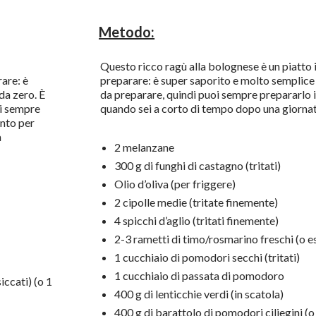
Metodo:
Questo ricco ragù alla bolognese è un piatto 
are: è
preparare: è super saporito e molto semplice d
da zero. È
da preparare, quindi puoi sempre prepararlo i
oi sempre
quando sei a corto di tempo dopo una giorna
onto per
a
2 melanzane
300 g di funghi di castagno (tritati)
Olio d’oliva (per friggere)
2 cipolle medie (tritate finemente)
4 spicchi d’aglio (tritati finemente)
2-3 rametti di timo/rosmarino freschi (o es
1 cucchiaio di pomodori secchi (tritati)
1 cucchiaio di passata di pomodoro
iccati) (o 1
400 g di lenticchie verdi (in scatola)
400 g di barattolo di pomodori ciliegini (o