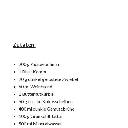
Zutaten:
200 g Kidneybohnen
1 Blatt Kombu
20 g dunkel geröstete Zwiebel
50 ml Weinbrand
1 Butternutkürbis
60 g frische Kokosscheiben
400 ml dunkle Gemüsebrühe
100 g Grünkohlblätter
500 ml Mineralwasser