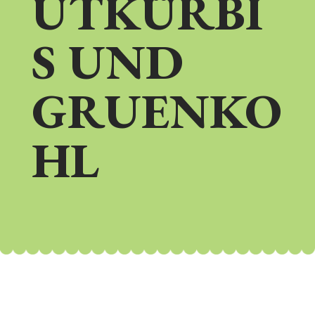
UTKÜRBI
S UND
GRUENKO
HL