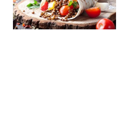
AMÉLIORER VOTRE SANTÉ
INTESTINALE GRÂCE AUX LÉGUMES
SECS
Health
|
Recommendations