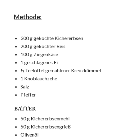
Methode:
300 g gekochte Kichererbsen
200 g gekochter Reis
100 g Ziegenkäse
1 geschlagenes Ei
½ Teelöffel gemahlener Kreuzkümmel
1 Knoblauchzehe
Salz
Pfeffer
BATTER
50 g Kichererbsenmehl
50 g Kichererbsengrieß
Olivenöl