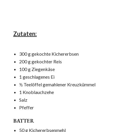
Zutaten:
300 g gekochte Kichererbsen
200 g gekochter Reis
100 g Ziegenkäse
1 geschlagenes Ei
½ Teelöffel gemahlener Kreuzkümmel
1 Knoblauchzehe
Salz
Pfeffer
BATTER
50 g Kichererbsenmehl