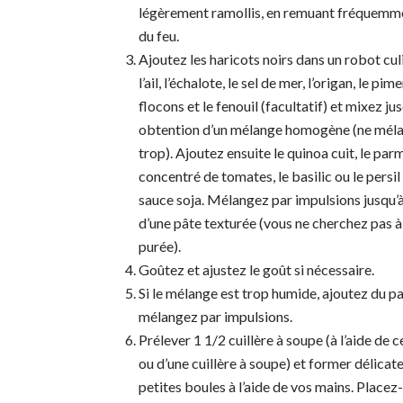
légèrement ramollis, en remuant fréquemme
du feu.
Ajoutez les haricots noirs dans un robot cul
l’ail, l’échalote, le sel de mer, l’origan, le pi
flocons et le fenouil (facultatif) et mixez ju
obtention d’un mélange homogène (ne mél
trop). Ajoutez ensuite le quinoa cuit, le par
concentré de tomates, le basilic ou le persil 
sauce soja. Mélangez par impulsions jusqu’à
d’une pâte texturée (vous ne cherchez pas à
purée).
Goûtez et ajustez le goût si nécessaire.
Si le mélange est trop humide, ajoutez du 
mélangez par impulsions.
Prélever 1 1/2 cuillère à soupe (à l’aide de c
ou d’une cuillère à soupe) et former délica
petites boules à l’aide de vos mains. Placez