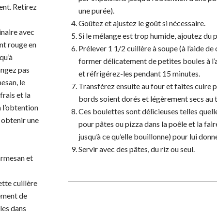
nt. Retirez
une purée).
Goûtez et ajustez le goût si nécessaire.
inaire avec
Si le mélange est trop humide, ajoutez du
ment rouge en
Prélever 1 1/2 cuillère à soupe (à l’aide de 
squ’à
former délicatement de petites boules à l’
angez pas
et réfrigérez-les pendant 15 minutes.
mesan, le
Transférez ensuite au four et faites cuire 
frais et la
bords soient dorés et légèrement secs au 
 l’obtention
Ces boulettes sont délicieuses telles quell
 obtenir une
pour pâtes ou pizza dans la poêle et la fa
jusqu’à ce qu’elle bouillonne) pour lui donn
Servir avec des pâtes, du riz ou seul.
parmesan et
ette cuillère
tement de
-les dans