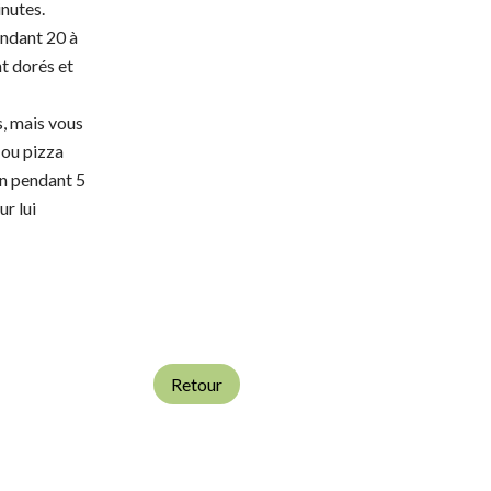
inutes.
endant 20 à
nt dorés et
s, mais vous
 ou pizza
en pendant 5
ur lui
Retour