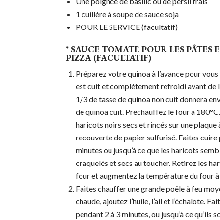
Une poignée de basilic ou de persil frais
1 cuillère à soupe de sauce soja
POUR LE SERVICE (facultatif)
* SAUCE TOMATE POUR LES PÂTES E
PIZZA (FACULTATIF)
Préparez votre quinoa à l’avance pour vous 
est cuit et complètement refroidi avant de l’u
1/3 de tasse de quinoa non cuit donnera env
de quinoa cuit. Préchauffez le four à 180°C.
haricots noirs secs et rincés sur une plaque 
recouverte de papier sulfurisé. Faites cuir
minutes ou jusqu’à ce que les haricots semb
craquelés et secs au toucher. Retirez les ha
four et augmentez la température du four 
Faites chauffer une grande poêle à feu moy
chaude, ajoutez l’huile, l’ail et l’échalote. Fa
pendant 2 à 3 minutes, ou jusqu’à ce qu’ils s