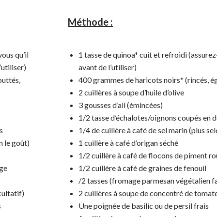
Méthode :
vous qu’il
1 tasse de quinoa* cuit et refroidi (assure
utiliser)
avant de l’utiliser)
outtés,
400 grammes de haricots noirs* (rincés, é
2 cuillères à soupe d’huile d’olive
3 gousses d’ail (émincées)
1/2 tasse d’échalotes/oignons coupés en d
s
1/4 de cuillère à café de sel marin (plus sel
n le goût)
1 cuillère à café d’origan séché
1/2 cuillère à café de flocons de piment r
uge
1/2 cuillère à café de graines de fenouil
/2 tasses (fromage parmesan végétalien fa
ultatif)
2 cuillères à soupe de concentré de tomat
s
Une poignée de basilic ou de persil frais