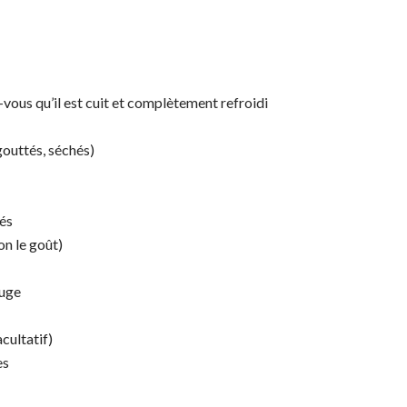
z-vous qu’il est cuit et complètement refroidi
gouttés, séchés)
és
on le goût)
ouge
cultatif)
es