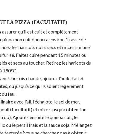
T LA PIZZA (FACULTATIF)
 assurer qu’il est cuit et complètement
de quinoa non cuit donnera environ 1 tasse de
lacez les haricots noirs secs et rincés sur une
ulfurisé. Faites cuire pendant 15 minutes ou
lés et secs au toucher. Retirez les haricots du
 à 190°C.
. Une fois chaude, ajoutez l’huile, l’ail et
tes, ou jusqu’à ce qu’ils soient légèrement
 du feu.
aire avec l’ail, l’échalote, le sel de mer,
enouil (facultatif) et mixez jusqu’à obtention
p). Ajoutez ensuite le quinoa cuit, le
ic ou le persil frais et la sauce soja. Mélangez
âte texturée (vous ne cherchez pas à obtenir