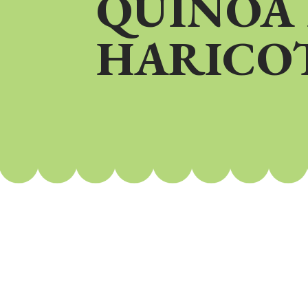
QUINOA 
HARICOT