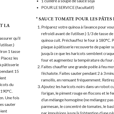
1 cuillère à soupe de sauce soja
POUR LE SERVICE (facultatif)
* SAUCE TOMATE POUR LES PÂTES E
T LA
Préparez votre quinoa à l’avance pour vous
refroidi avant de l’utiliser.) 1/3 de tasse 
assurer qu’il
quinoa cuit. Préchauffez le four à 180°C. P
tiliser.)
plaque à pâtisserie recouverte de papier s
iron 1 tasse
jusqu’à ce que les haricots semblent craque
 Placez les
four et augmentez la température du four
à pâtisserie
Faites chauffer une grande poêle à feu moyen
e pendant 15
l’échalote. Faites sauter pendant 2 à 3 minu
lent
ramollis, en remuant fréquemment. Retirez
ricots du
Ajoutez les haricots noirs dans un robot culin
à 190°C.
l’origan, le piment rouge en flocons et le f
en. Une fois
d’un mélange homogène (ne mélangez pas tro
ites sauter
parmesan, le concentré de tomates, le basil
oient
par impulsions jusqu’à l’obtention d’une p