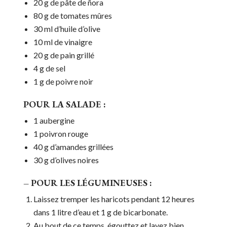
20 g de pâte de ñora
80 g de tomates mûres
30 ml d’huile d’olive
10 ml de vinaigre
20 g de pain grillé
4 g de sel
1 g de poivre noir
POUR LA SALADE :
1 aubergine
1 poivron rouge
40 g d’amandes grillées
30 g d’olives noires
– POUR LES LÉGUMINEUSES :
Laissez tremper les haricots pendant 12 heures
dans 1 litre d’eau et 1 g de bicarbonate.
Au bout de ce temps, égouttez et lavez bien.