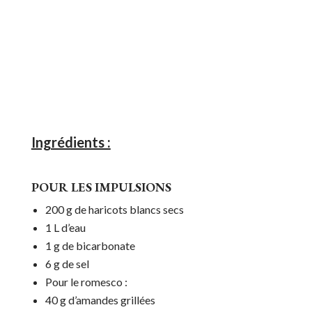
Ingrédients :
POUR LES IMPULSIONS
200 g de haricots blancs secs
1 L d’eau
1 g de bicarbonate
6 g de sel
Pour le romesco :
40 g d’amandes grillées