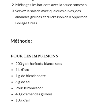
Mélangez les haricots avec la sauce romesco.
Servez la salade avec quelques olives, des
amandes grillées et du cresson de Koppert de
Borage Cress.
Méthode :
POUR LES IMPULSIONS
200 g de haricots blancs secs
1 L d’eau
1 g de bicarbonate
6 g de sel
Pour le romesco :
40 g d’amandes grillées
10 g d’ail