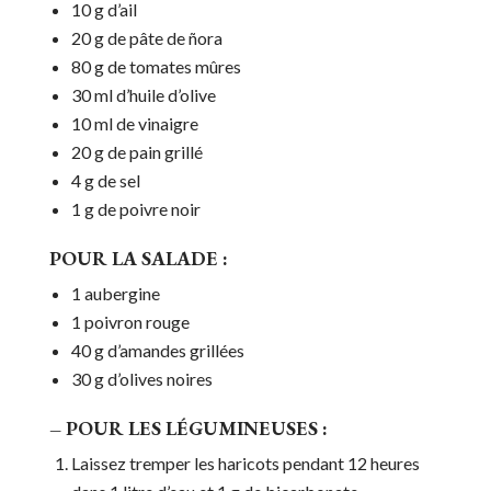
10 g d’ail
20 g de pâte de ñora
80 g de tomates mûres
30 ml d’huile d’olive
10 ml de vinaigre
20 g de pain grillé
4 g de sel
1 g de poivre noir
POUR LA SALADE :
1 aubergine
1 poivron rouge
40 g d’amandes grillées
30 g d’olives noires
– POUR LES LÉGUMINEUSES :
Laissez tremper les haricots pendant 12 heures